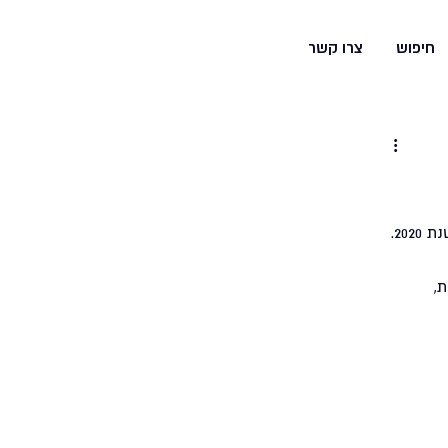
משחקים
והפעלות
חיפוש
צרו קשר
הסקירה התמציתית המובאת כאן מציגה את עיקרי מגמות העשייה בתחום חקר המנהיגות בארץ ובעולם בשנת 2020. 
ת, 