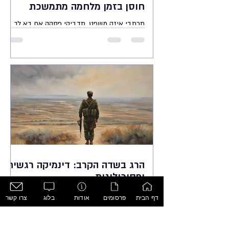
חוסן בזמן מלחמה מתמשכת
תכתבי איזה משפט, תדביקי פסקה אם בא לך
הרג בשדה הקרב: דינמיקה רגשית
ופסיכולוגית
תקציר המאמר עוסק בנושא הכואב אך החשוב של
דף הבית
פרסומים
אודות
בלוג
צרו קשר
הרג מטווח קרוב בשדה הקרב. כותב המאמר
מנסה להעמיק עוד פנימה בתפיסות של לוחמים