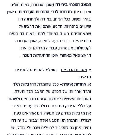
המצב הנוכחי ביחידה
 (אופן העבודה, כמות חולים 
ומבודדים) ו
תזכורת לגבי ההנחיות העדכניות
, באופן 
בהיר ופשוט ככל הניתן. במידה ולאחרונה היו 
שינויים בהנחיות, הדגש אותם ואת הרציונאל 
שמאחוריהם. חשוב במיוחד לתת וודאות בהיבטים 
היום יומיים- דרכי הגעה ליחידה, אופן העבודה 
(קפסולות, משמרות, עבודה מרחוק) וכן את 
הראציונאל מאחורי אופן ההתנהלות הנוכחי.
2. 
מסרים מרכזיים
 - מומלץ להתייחס למסרים 
הבאים:
א. 
אחריות אישית-
 ככל שחומרת ההגבלות תלך 
ותרד אחריותו של הפרט על המצב תלך ותעלה. 
האחריות האישית לצמצם מגעים חברתיים ולשמור 
על כללי הריחוק החברתי גדולה שבעתיים כאשר 
אין מגבלות מרחק על תנועה. אנו אחראים כעת 
לגורלנו והתנהגותנו תקבע איזה "צבע" של יחידה 
נהיה. ניתן גם להסביר לחיילים שכחיילי צה"ל, יש 
לנו אחריות מרחיבה במרחב האזרחי, להשפיע עליו 