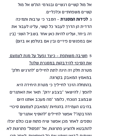
אל מול קשיים רגשיים ובגורמי הת"ש אל מול 
קשיים משפחתיים וכלכליים.
ג. 
לכידות המסגרת
 - הסבר כי ערבות ותמיכה 
הדדית הן הדרך לעבור כל קושי, עלינו לעבור את 
זה ביחד, ועלינו להיות כאן אחד בשביל השני (בין 
אם במפגשים פיזיים ובין אם בטלפון או בזום)
5. 
חשיבה משותפת - כיצד נפעל על מנת לצמצם 
את הסיכוי להידבקות במסגרת שלנו?
מטרת חלק זה הינה לתת לחיילים "להרגיש חלק" 
במאמץ המאבק בקורונה. 
בהתחלה הזכר לחייליך כי מטרת היחידה היא 
להפוך / להישאר "בצבע ירוק". תאר את האתגרים 
שבמצב הנוכחי, כלומר "מה מעכב אותנו היום 
בהיבט העמידה בהנחיות /המאבק לצמצום סיכויי 
ההדבקה"? אפשר לחיילים "להוסיף אתגרים" 
נוספים. לאחר מכן אפשר שיח פתוח שבו כולם יוכלו 
להתבטא ולהציע פתרונות, אל "תפסול" פתרונות לא 
ישימים ("בואו נשמע את כל האופציות, לאחר מכן 