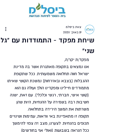
צוות ביסלמ
19 באוק׳ 2020
שיחת מפקד - התמודדות עם "גל
שני"
מפקד/ת יקר/ה,
אנו נמצאים בתקופה מאתגרת אשר בה מדינת 
ישראל חווה תחלואה משמעותית. ככל שתקופת 
ההגבלות (בצבא ובאזרחות) נמשכת הקושי שאיתו 
מתמודדים חיילינו ומפקדינו הולך ועולה גם הוא 
(קושי אישי, חברתי, רגשי וכלכלי). עם זאת, ישנה 
חשיבות רבה בשמירה על ההנחיות, היות שהן 
משרתות את המשך הירידה בתחלואה. 
תקופה זו מתאפיינת באי וודאות, עמימות ושינויים 
תכופים בהנחיות. לצערנו, מצב זה צפוי להימשך 
ככל הנראה בשבועות (ואולי אף בחודשים) 