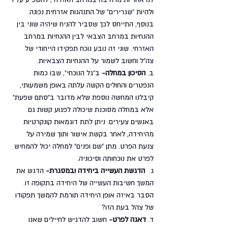
ולהיות "שגרירים" של התנהגות אזרחית נכונה. 
בנוסף, התייחס לכך שסביר להניח שיהיה שוני בין 
ההנחיות במרחב הצבאי לבין ההנחיות במרחב 
האזרחי. שוני זה נובע נוכח תפקידו הייחודי של 
צה"ל וחשוב לשמור על ההנחיות הצבאיות.
ב. 
הסיכון במחלה-
 ב"גל הנוכחי", שבו כמות 
הנפטרים והחולים הקשה עלתה באופן משמעותי, 
קיבלנו המחשה נוספת שלא מדובר ב"סתם שפעת" 
אלא במחלה מסוכנת שיכולה לפגוע קשות גם 
באנשים צעירים. ניתן לתת דוגמאות קונקרטיות 
מהיחידה, לאחר בקשת אישור ותוך שמירה על 
צנעת הפרט. מתן "שם ופנים" למחלה יכול להמחיש 
לפרט את נוכחותה וסיכוניה. 
ג.  
הדגשת העשייה ביחידה ובמסגרת-
 הדגש את 
המשך חשיבות העשייה של היחידה בתקופה זו. 
הסבר באיזה אופן היחידה תורמת להמשך תפקודו 
של צהל בעת הזו?
ד. 
דאגה לפרט-
 חשוב להדגיש לחיילים שאנו 