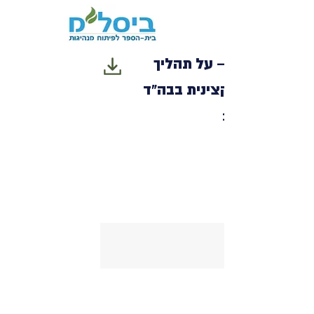
להיות קצין – על תהליך
רכישת זהות קצינית בבה"ד
1