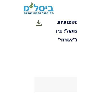
מנהיגות ומקצועיות
ב"עופרת יצוקה": בין
ה"צבאי" ל"אזרחי"