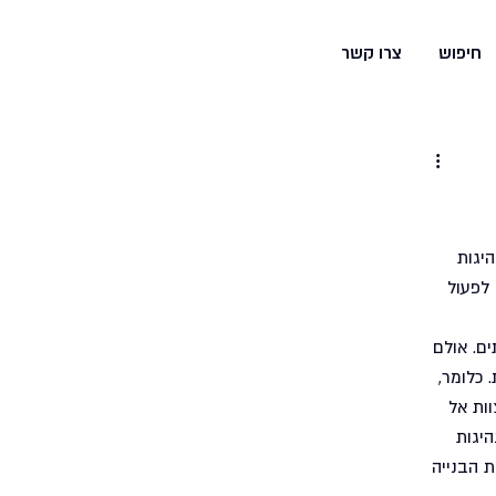
משחקים
והפעלות
חיפוש
צרו קשר
יגות 
לפעול 
ם. אולם 
 כלומר, 
ות אל 
יגות 
 הבנייה 