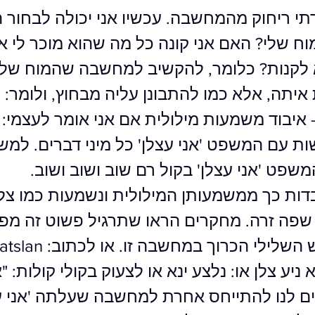
רתי ריחוק מהמחשבה. עכשיו אני יכולה לבחור 
וח שלי? האם אני קונה כל מה שהוא מוכר לי או
 לקנות? כלומר, להקשיב למחשבה שהמוח שלי 
איתה, אלא כמו להתבונן עליה מבחוץ, ולומר: '
 איבוד משמעות מילולית אם אני אומר לעצמי: 'א
שות עם המשפט 'אני עצלן' כל מיני דברים. למש
שפט 'אני עצלן' בקול רם שוב ושוב ושוב.
דות כך ממשמעותן המילולית ונשמעות כמו צל
שפה זרה. מחקרים הראו שתרגיל פשוט זה מפ
א ניע צלן או: נלצע ינא או לצעוק בקולי קולות: "א
ים לנו להתייחס אחרת למחשבה שעלתה 'אני עצ