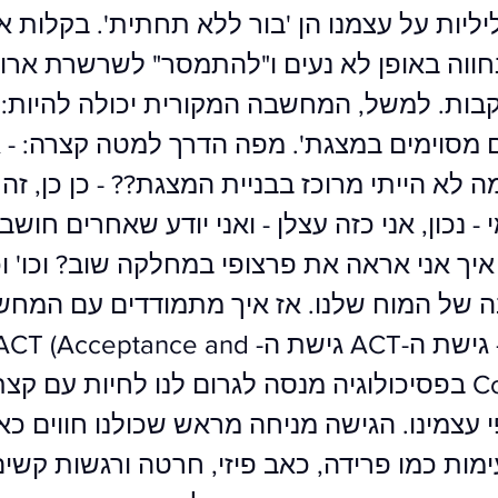
יות על עצמנו הן 'בור ללא תחתית'. בקלות
חווה באופן לא נעים ו"להתמסר" לשרשרת ארו
בות. למשל, המחשבה המקורית יכולה להיות: 
ם מסוימים במצגת'. מפה הדרך למטה קצרה: - א
מה לא הייתי מרוכז בבניית המצגת?? - כן כן, זה
- נכון, אני כזה עצלן - ואני יודע שאחרים חושבי
איך אני אראה את פרצופי במחלקה שוב? וכו' וכו
ה של המוח שלנו. אז איך מתמודדים עם המחש
השליליות? - גישת ה-ACT גישת ה- CT (Acceptance and
Commitment) בפסיכולוגיה מנסה לגרום לנו לחיות עם קצ
 עצמינו. הגישה מניחה מראש שכולנו חווים כא
עימות כמו פרידה, כאב פיזי, חרטה ורגשות קשי