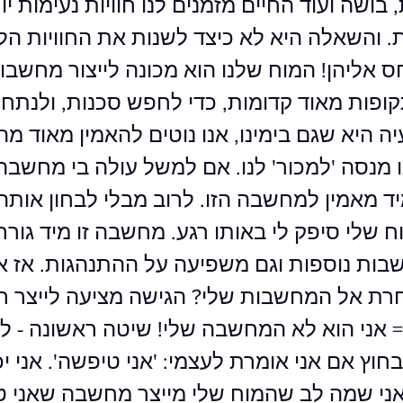
 בושה ועוד החיים מזמנים לנו חוויות נעימות יות
. והשאלה היא לא כיצד לשנות את החוויות הל
ס אליהן! המוח שלנו הוא מכונה לייצור מחשבות
ות מאוד קדומות, כדי לחפש סכנות, ולנתח א
יה היא שגם בימינו, אנו נוטים להאמין מאוד מ
מנסה 'למכור' לנו. אם למשל עולה בי מחשבה
יד מאמין למחשבה הזו. לרוב מבלי לבחון אותה.
 שלי סיפק לי באותו רגע. מחשבה זו מיד גור
בות נוספות וגם משפיעה על ההתנהגות. אז א
רת אל המחשבות שלי? הגישה מציעה לייצר רי
אני הוא לא המחשבה שלי! שיטה ראשונה - לה
ץ אם אני אומרת לעצמי: 'אני טיפשה'. אני יכ
'אני שמה לב שהמוח שלי מייצר מחשבה שאני ט