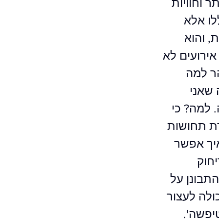
ר וחוויות
לו אלא
, והוא
ירועים לא
הר למה
 שאני
 למה? כי
רת תחושות
יך אפשר
חוק
תבונן על
ולה לעצור
יפשה'.