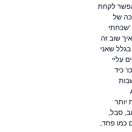
 אפשר לקחת
כה של
'שכחתי
יך שוב זה
 בגלל שאני
ם עליי
' כיד
בות
A
ת יותר
ב, סבל,
ם כמו פחד,