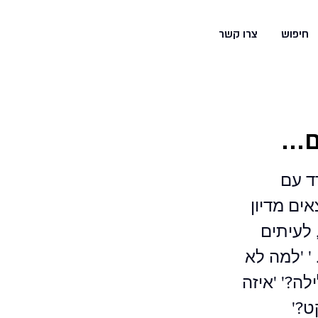
משחקים
והפעלות
חיפוש
צרו קשר
...
ד עם
ים מדיון
 לעיתים
 ' 'למה לא
ה?' 'איזה
ט?'