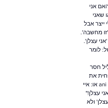
האם אני
 שאני
ייצר אבל
זו מחשבה'.
ני עצלן'.
ל: לומר
יל חסר
חית את
עוצמת הרגש השלילי הכרוך במחשבה זו. או לכתוב: ani atslan או: איי
ני עצלן!"
לן' ולא