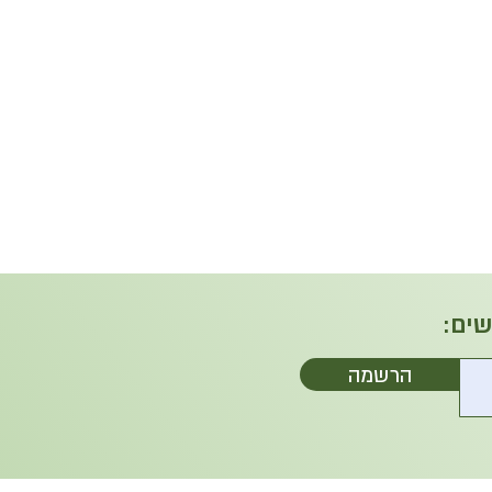
שים:
הרשמה