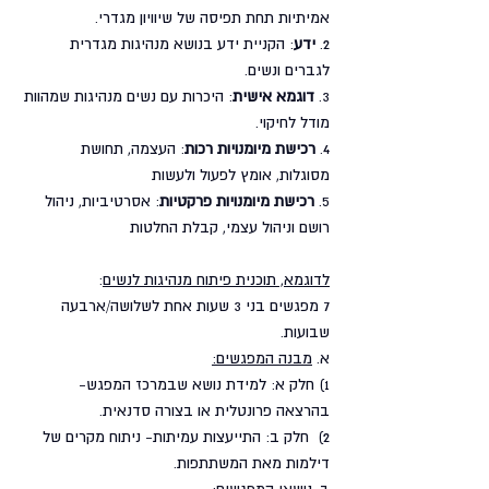
אמיתיות תחת תפיסה של שיוויון מגדרי.
2. 
ידע
: הקניית ידע בנושא מנהיגות מגדרית 
לגברים ונשים.
3. 
דוגמא אישית
: היכרות עם נשים מנהיגות שמהוות 
מודל לחיקוי.
4. 
רכישת מיומנויות רכות
: העצמה, תחושת 
מסוגלות, אומץ לפעול ולעשות
5. 
רכישת מיומנויות פרקטיות
: אסרטיביות, ניהול 
רושם וניהול עצמי, קבלת החלטות
לדוגמא, תוכנית פיתוח מנהיגות לנשים
:
7 מפגשים בני 3 שעות אחת לשלושה/ארבעה 
שבועות.
א. 
מבנה המפגשים:
1) חלק א: למידת נושא שבמרכז המפגש- 
בהרצאה פרונטלית או בצורה סדנאית.
2)  חלק ב: התייעצות עמיתות- ניתוח מקרים של 
דילמות מאת המשתתפות.
ב. 
נושאי המפגשים: