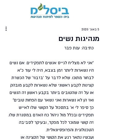
5 באוג׳ 2020
מנהיגות נשים
כתיבה: ענת פבר
"אני לא מצליח לגייס אנשים לתפקידים. אם נשים 
היו נשארות ליותר זמן בצבא, היה לי עוד כ"א 
לבחור מתוכו. שלא לדבר על 'בזבוז' של הכשרת 
קצינות לקבע ראשוני שלא נשארות לקבע מובהק 
או על זה שהטובים ביותר בקבע ראשון זה הנשים 
ואז הן לא נשארות ואני נשאר עם הפחות טובים"
כך סיפר לי א' בתסכול על הקושי שלו לאייש 
תפקידים ובכלל מול ניהול כח האדם במסגרת שלו. 
זה קושי שמוכר לכל מפקד, ובעיקר לסביבה 
הטכנולוגית והפרופסיונאלית.
ועכשיו נתאר רגע את הקושי של הקצינה או 