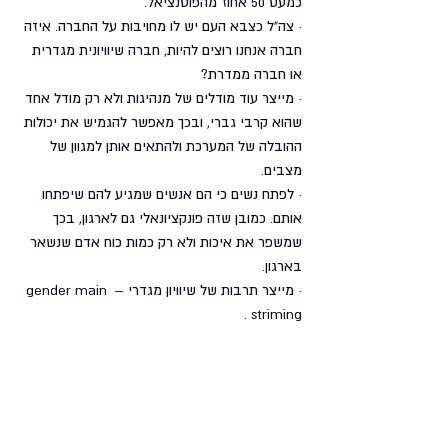
כמעט 50 אחוז מהפוטנציאל.
· צה"ל כצבא העם יש לו מחויבות על החברה. איזה 
חברה אנחנו רוצים להיות, חברה שיוויונית מגדרית 
או חברה ממדרת?
· מייצר עוד מודלים של מנהיגות ולא רק מודל אחד 
שהוא קרבי גברי, ובכך מאפשר להגמיש את יכולות 
ההובלה של המערכת ולהתאים אותן למגוון של 
מצבים.
· לפתח נשים כי הם אנשים שמגיע להם שיפתחו 
אותם. כמובן שזה פונקציונאלי גם לארגון, בכך 
שמשפר את איכות ולא רק כמות כוח אדם שנשאר 
בארגון.
· מייצר תרבות של שיוויון מגדרי – gender main 
striming .