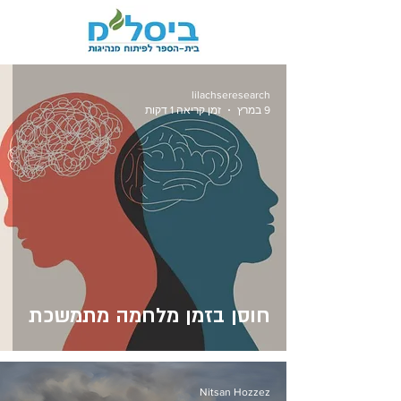
lilachseresearch
9 במרץ
זמן קריאה 1 דקות
חוסן בזמן מלחמה מתמשכת
Nitsan Hozzez